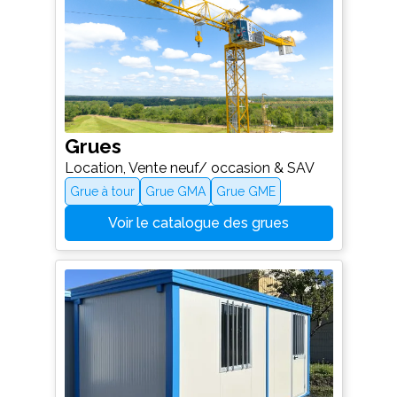
Grues
Location, Vente neuf/ occasion & SAV
Grue à tour
Grue GMA
Grue GME
Voir le catalogue des grues