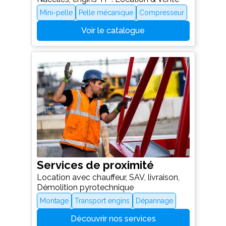
Mini-pelle
Pelle mécanique
Compresseur
Voir le catalogue
Services de proximité
Location avec chauffeur, SAV, livraison,
Démolition pyrotechnique
Montage
Transport engins
Dépannage
Découvrir nos services