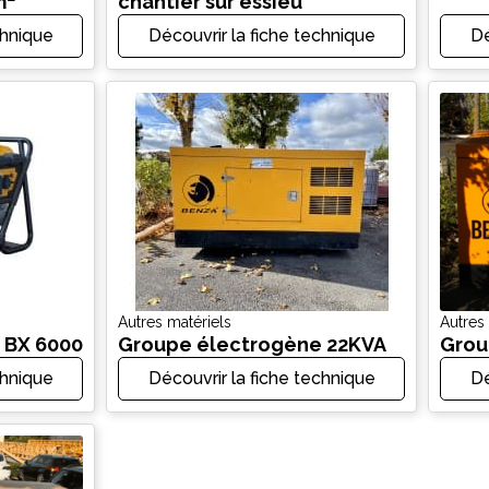
m²
chantier sur essieu
chnique
Découvrir la fiche technique
Dé
Autres matériels
Autres
 BX 6000
Groupe électrogène 22KVA
Grou
chnique
Découvrir la fiche technique
Dé