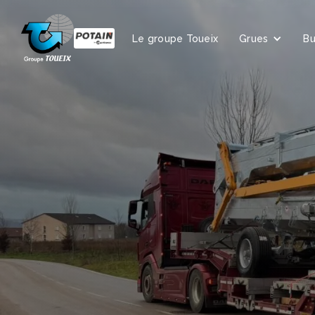
Le groupe Toueix
Grues
B