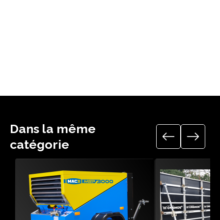
69.40.035 à 69.40.038
Disjoncteur d’abonné différentiel 500mA plombable NF +
interrupteur différentiel 30mA
Puissance de 3,5 à 39,5 Kva
Dans la même
catégorie