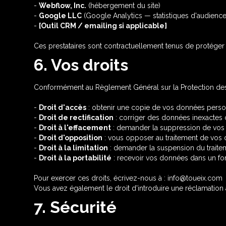
-
Webflow, Inc.
(hébergement du site)
-
Google LLC
(Google Analytics — statistiques d'audienc
-
[Outil CRM / emailing si applicable]
Ces prestataires sont contractuellement tenus de protéger 
6. Vos droits
Conformément au Règlement Général sur la Protection des D
-
Droit d'accès
: obtenir une copie de vos données perso
-
Droit de rectification
: corriger des données inexactes
-
Droit à l'effacement
: demander la suppression de vos d
-
Droit d'opposition
: vous opposer au traitement de vos d
-
Droit à la limitation
: demander la suspension du trait
-
Droit à la portabilité
: recevoir vos données dans un form
Pour exercer ces droits, écrivez-nous à : info@toueix.com
Vous avez également le droit d'introduire une réclamation
7. Sécurité