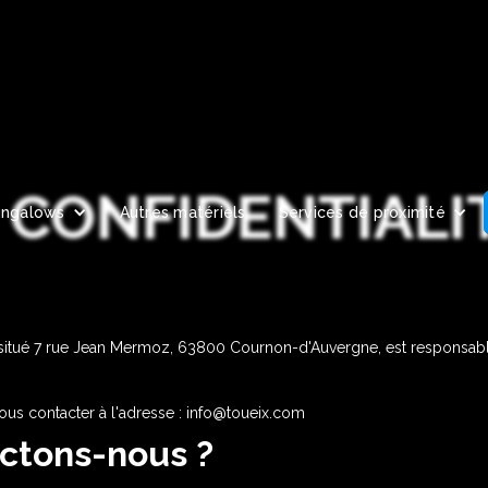
 CONFIDENTIALI
ungalows
Autres matériels
Services de proximité
 situé 7 rue Jean Mermoz, 63800 Cournon-d'Auvergne, est responsabl
ous contacter à l'adresse : info@toueix.com
ectons-nous ?