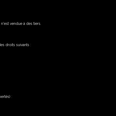
n'est vendue à des tiers.
s droits suivants :
ertés) :
www.cnil.fr