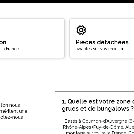
son
Pièces détachées
 la France
livrables sur vos chantiers
1. Quelle est votre zone 
 l’on nous
grues et de bungalows ?
méritent une
tactez-nous
Basés à Cournon-d'Auvergne (63
Rhône-Alpes (Puy-de-Dôme, Allier, 
montage sur toute la France. Con