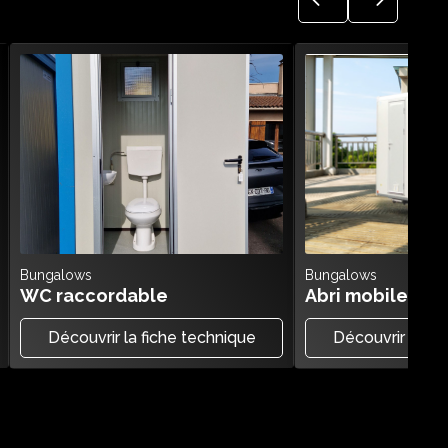
Bungalows
Bungalows
WC raccordable
Abri mobile am
Découvrir la fiche technique
Découvrir la fi