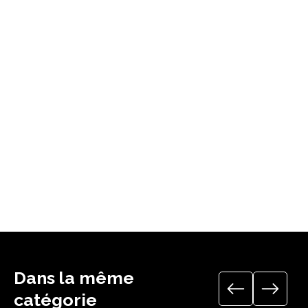
Hauteur sous crochet : 19 m / flèche relevée à 20° : 21
m*
Empattement : 3,6 × 3,6 m
Treuil 8LVF9 Optima — Distribution 1DVF4 — Orientation
RVF20 — Moufflage SM
Lest de base + additionnels : 900 kg × 8 — Lest
complémentaire béton (2,5)
Kit signalisation chantier
Les flèches relevées modifient les courbes de charge.
Télécharger le guide technique
Dans la même
catégorie