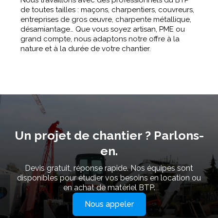
de toutes tailles : maçons, charpentiers, couvreurs,
entreprises de gros œuvre, charpente métallique,
désamiantage… Que vous soyez artisan, PME ou
grand compte, nous adaptons notre offre à la
nature et à la durée de votre chantier.
Un projet de chantier ? Parlons-
en.
Devis gratuit, réponse rapide. Nos équipes sont
disponibles pour étudier vos besoins en location ou
en achat de matériel BTP.
Nous appeler