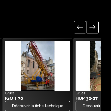
Grues
Grues
IGO T 70
HUP 32-27
Découvrir la fiche technique
Découvrir la fi